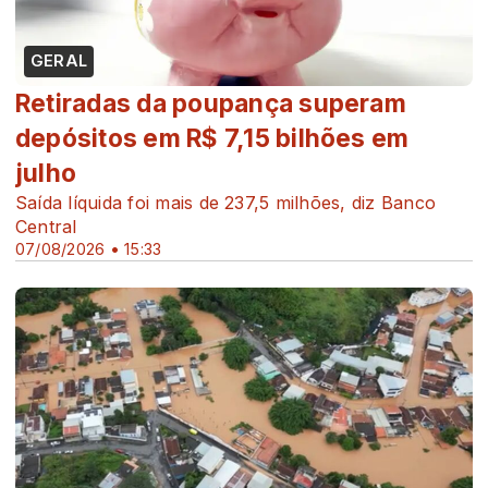
GERAL
Retiradas da poupança superam
depósitos em R$ 7,15 bilhões em
julho
Saída líquida foi mais de 237,5 milhões, diz Banco
Central
07/08/2026 • 15:33