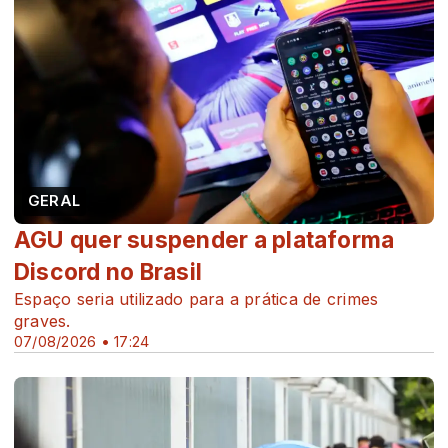
GERAL
AGU quer suspender a plataforma
Discord no Brasil
Espaço seria utilizado para a prática de crimes
graves.
07/08/2026 • 17:24