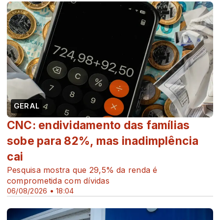
GERAL
CNC: endividamento das famílias
sobe para 82%, mas inadimplência
cai
Pesquisa mostra que 29,5% da renda é
comprometida com dívidas
06/08/2026 • 18:04