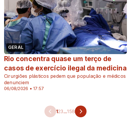
GERAL
Rio concentra quase um terço de
casos de exercício ilegal da medicina
Cirurgiões plásticos pedem que população e médicos
denunciem
06/08/2026 • 17:57
1
2
3
...
158