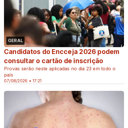
GERAL
Candidatos do Encceja 2026 podem
consultar o cartão de inscrição
Provas serão neste aplicadas no dia 23 em todo o
país
07/08/2026 • 17:21