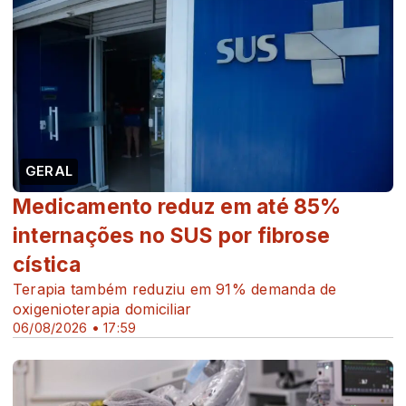
GERAL
Medicamento reduz em até 85%
internações no SUS por fibrose
cística
Terapia também reduziu em 91% demanda de
oxigenioterapia domiciliar
06/08/2026 • 17:59