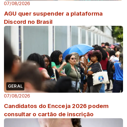
07/08/2026
AGU quer suspender a plataforma
Discord no Brasil
GERAL
07/08/2026
Candidatos do Encceja 2026 podem
consultar o cartão de inscrição