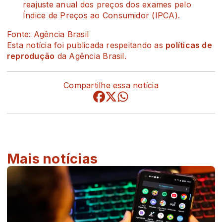
reajuste anual dos preços dos exames pelo
Índice de Preços ao Consumidor (IPCA).
Fonte: Agência Brasil
Esta notícia foi publicada respeitando as
políticas de
reprodução
da Agência Brasil.
Compartilhe essa notícia
Mais notícias