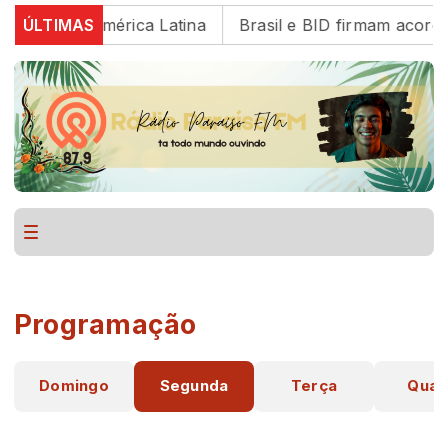
rança na América Latina
ÚLTIMAS
Brasil e BID firmam acordo 
Programação
Domingo
Segunda
Terça
Quar