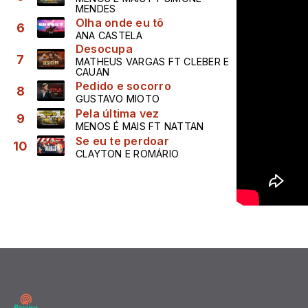
MENDES
Olha onde eu tô
6
ANA CASTELA
Desocupa
7
MATHEUS VARGAS FT CLEBER E
CAUAN
Pedido e socorro
8
GUSTAVO MIOTO
Pela última vez
9
MENOS É MAIS FT NATTAN
Se eu te perdoar
10
CLAYTON E ROMÁRIO