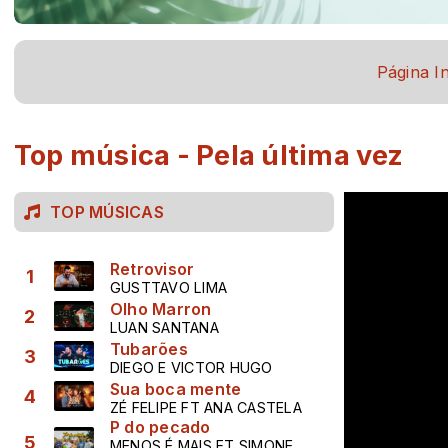
Página In
Top música - Pela última vez
TOP MÚSICAS
Retrovisor
1
GUSTTAVO LIMA
Olho Marron
2
LUAN SANTANA
Tubarões
3
DIEGO E VICTOR HUGO
Sua boca mente
4
ZÉ FELIPE FT ANA CASTELA
P do pecado
5
MENOS É MAIS FT SIMONE